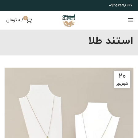
09357478096
0
/
۰
تومان
استند طلا
20
شهریور