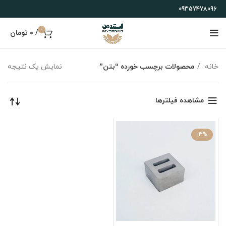
09357478096
0
/
۰
تومان
خانه
محصولات برچسب خورده “بتن”
نمایش یک نتیجه
مشاهده فیلترها
-3%