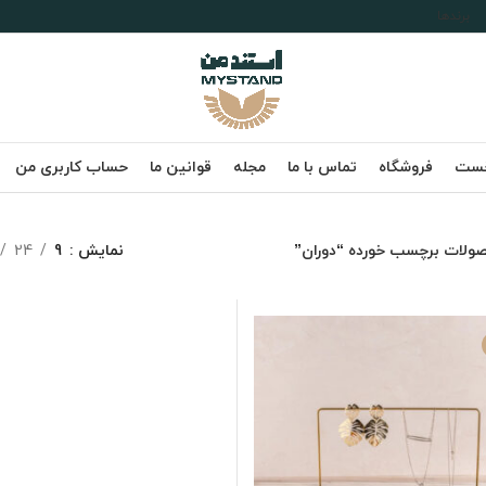
برندها
خست
فروشگاه
تماس با ما
مجله
قوانین ما
حساب کاربری من
ولات برچسب خورده “دوران”
نمایش
9
24