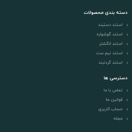
قطعه را جدا کنید.
1 عدد
کوچک:
ارتفاع 5 سانتی متر / عرض 3.5
دسته بندی محصولات
سانتی متر
1
عدد بزرگ: ارتفاع 8
سانتی متر / عرض 4.5 سانتی متر
استند دستبند
استند گوشواره
استند انگشتر
استند نیم ست
استند گردنبند
دسترسی ها
تماس با ما
قوانین م
ا
حساب کاربری
مجله