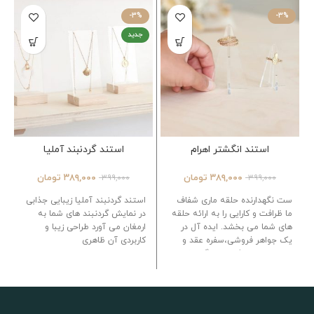
شخصی سازی کنید.
اندازه
2 عدد
-3%
-3%
میله چوبی مستطیلی: 20 سانتی
جدید
متر در 5 سانتی متر
پایه: 10*10
سانتی متر
قد: 9 و 15 سانتی متر
مواد
برنج
انتخاب چوب: چوب
روس یا ترموود پایدار
استند انگشتر اهرام
استند گردنبند آملیا
۳۸۹,۰۰۰
تومان
۳۸۹,۰۰۰
تومان
۳۹۹,۰۰۰
۳۹۹,۰۰۰
ست نگهدارنده حلقه ماری شفاف
استند گردنبند آملیا زیبایی جذابی
ما ظرافت و کارایی را به ارائه حلقه
در نمایش گردنبند های شما به
های شما می بخشد.
ایده آل در
ارمغان می آورد طراحی زیبا و
یک جواهر فروشی،سفره عقد و
کاربردی آن ظاهری
عروسی یا در یک نمایشگاه، ظاهر
آن با تمام تم ها سازگار است.
دستورالعمل ها:
جدا شونده در 2
قسمت
آسان در جمع آوری
برای
جداکردن
لایه محافظ دو طرف هر