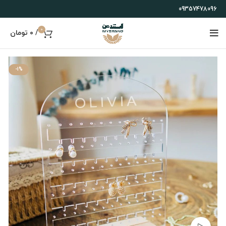
09357478096
0
/
۰
تومان
-1%