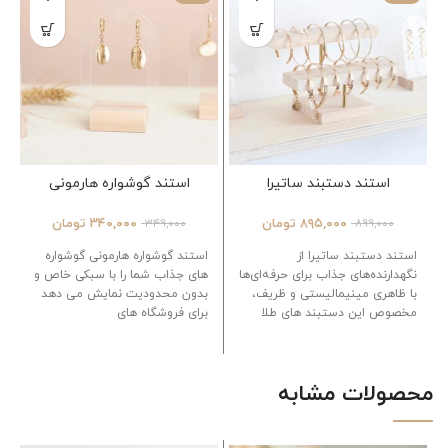
استند دستبند ساتیرا
استند گوشواره هارمونی
۸۹۵,۰۰۰
تومان
۳۴۰,۰۰۰
تومان
۳۴۹,۰۰۰
۸۹۹,۰۰۰
استند دستبند ساتیرا از
استند گوشواره هارمونی گوشواره
نگهدارنده‌های جذاب برای حرفه‌ای‌ها
های جذاب شما را با سبکی خاص و
با ظاهری مینیمالیستی و ظریف،
بدون محدودیت نمایش می دهد
مخصوص این دستبند های طلا
برای فروشگاه های
مدل دو طبقه برای نمایش تعداد
بیشتری از دستبند های شما
این
استند زیبا به همان اندازه که
محصولات مشابه
کاربردی است تزئینی و دکوری
جذابی هم است،
می توانید با
انتخاب رنگ چوب متناسب با
سبک خود، صفحه نمایش خود را