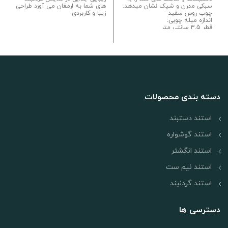
سبکی مدرن و شیک نشان میدهد.
های شما به ارمغان می آورد طراحی
چوب روس سفید
زیبا و کاربردی
اندازه
میله چوبی:
قطر 3.5 سانتی متر
قد 8 و 14 سانتی متر
پایه: 10*10
سانتی متر
دسته بندی محصولات
استند دستبند
استند گوشواره
استند انگشتر
استند نیم ست
استند گردنبند
دسترسی ها