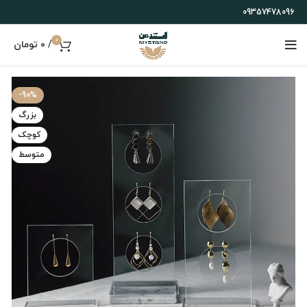
09357478096
0
/
۰
تومان
-90%
بزرگ
کوچک
متوسط