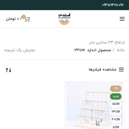
09357478096
0
/
۰
تومان
ارتفاع 23 سانتی متر
خانه
محصول اندازه
23cm
نمایش یک نتیجه
مشاهده فیلترها
-1%
جدید
15CM
23CM
30CM
8CM