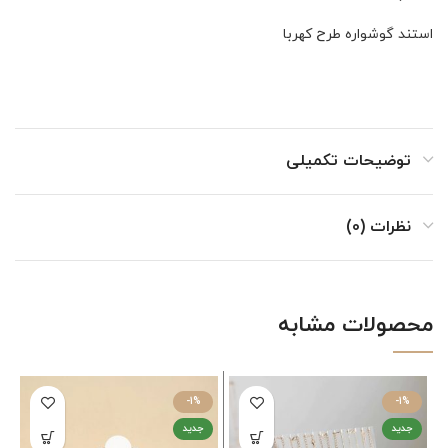
استند گوشواره طرح کهربا
توضیحات تکمیلی
نظرات (0)
محصولات مشابه
-1%
-1%
جدید
جدید