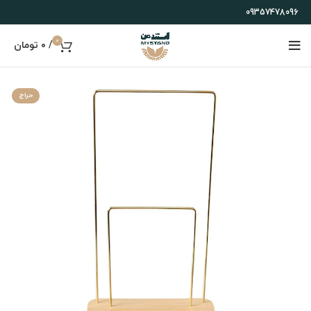
09357478096
0
/
۰
تومان
حراج