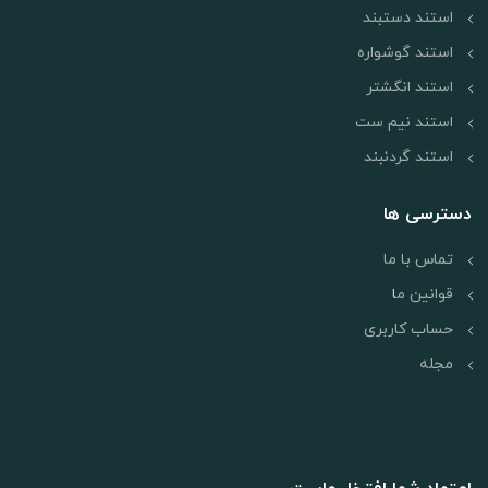
استند دستبند
استند گوشواره
استند انگشتر
استند نیم ست
استند گردنبند
دسترسی ها
تماس با ما
قوانین م
ا
حساب کاربری
مجله