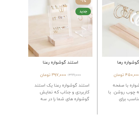
-3%
-1%
جدید
وشواره رها
استند گوشواره رعنا
است
۴۵۰,۰۰
تومان
۳۹۷,۰۰۰
تومان
,۰۰۰
۳۹۹,۰۰۰
واره با صفحه
استند گوشواره رعنا یک استند
استند گو
ایه چوب روشن
با
کاربردی و جذاب که نمایش
کمک می ک
اسب برای
گوشواره های شما را در سه
خود را ب
 میخی
بخش جدا برجسته میکند
نمایش ده
 شما را با
یات نمایش می