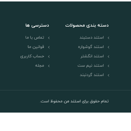
شونده در 2 قسمت
جمع آوری
برای جدا
محافظ دو طرف هر ق
کنید.
این پایه‌های 
دسته بندی محصولات
دسترسی ها
نمایش گوشواره‌ها
شده‌اند، مناسب برای
استند دستبند
تماس با ما
صنایع دستی باشد ی
و یا شاید برای دک
استند گوشواره
قوانین م
ا
استند انگشتر
حساب کاربری
سانتی متر عرض - 
استند نیم ست
مجله
میلی متر
ایده چوب
استند گردنبند
گوشواره طرح کهربا
تمام حقوق برای
استند من
محفوظ است.