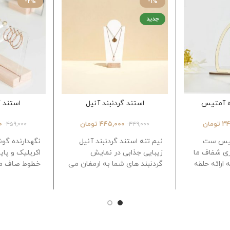
-2%
-1%
جدید
ه آمتیس
استند گردنبند آنیل
استند گ
۳۴
تومان
۴۴۵,۰۰۰
تومان
۰
۴۵۹,۰۰۰
۴۴۹,۰۰۰
تیس ست
نیم تنه استند گردنبند آنیل
نگهدارنده گوش
ری شفاف ما
زیبایی جذابی در نمایش
اکریلیک و پ
ه ارائه حلقه
گردنبند های شما به ارمغان می
خطوط صاف من
.
ایده آل در
آورد طراحی زیبا و کاربردی
گوشواره های
فره عقد و
محصولات ظریف
مایشگاه،
بیشترین جزي
 ها سازگار
دهد
ا:
جدا
18 سوراخ 2 میلی متری