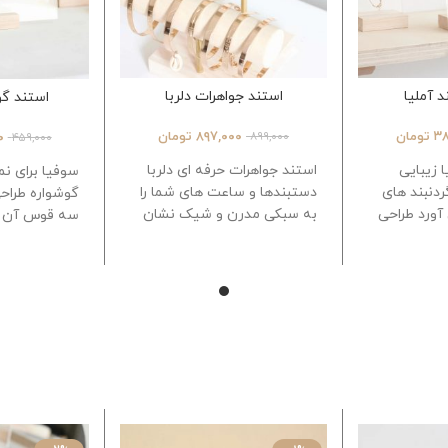
د آملیا
استند جواهرات دلربا
استند گو
۳۸
تومان
۸۹۷,۰۰۰
تومان
۰
۸۹۹,۰۰۰
۴۵۹,۰۰۰
ا زیبایی
استند جواهرات حرفه ای دلربا
سوفیا برای 
دنبند های
دستبندها و ساعت های شما را
گوشواره طراح
آورد طراحی
به سبکی مدرن و شیک نشان
سه قوس آن 
ظاهری
میدهد.
که ارائه جواه
چوب روس سفید
به فرد و بدیع
اندازه
میله چوبی:
اندازه :
قطر 3.5 سانتی متر
قد: 13 سانتی متر
قد 8 و 14 سانتی متر
پایه:
طول: 18 سانتی متر
10*10 سانتی متر
تعداد سوراخ: 6 عدد
فاصله بین جفت: 3 سان
پ
ایه: 7 × 5 × 1.8 سانتی متر