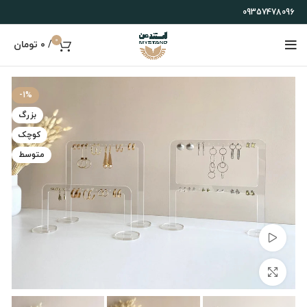
09357478096
0
/
۰
تومان
-1%
بزرگ
کوچک
متوسط
تماشای ویدئو
بزرگنمایی تصویر